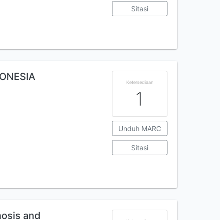
Sitasi
DONESIA
Ketersediaan
1
Unduh MARC
Sitasi
nosis and