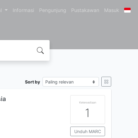
al
Informasi
Pengunjung
Pustakawan
Masuk
Sort by
ia
Ketersediaan
1
Unduh MARC