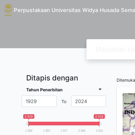
Perpustakaan Universitas Widya Husada Sem
Ditapis dengan
Ditemuk
Tahun Penerbitan
To
1 929
2 024
1 929
1 953
1 977
2 000
2 024