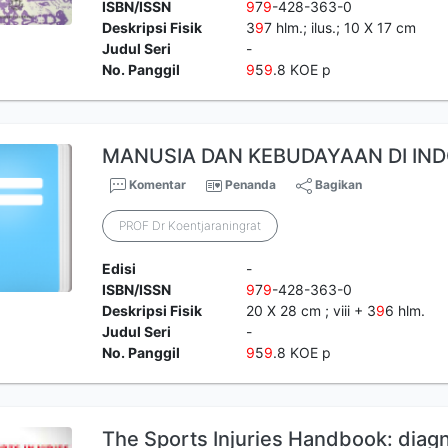
ISBN/ISSN
9
7
9
-428-363-0
Deskripsi Fisik
3
9
7 hlm.; ilus.; 10 X 17 cm
Judul Seri
-
No. Panggil
9
5
9
.8 KOE p
MANUSIA DAN KEBUDAYAAN DI IN
Komentar
Penanda
Bagikan
PROF Dr Koentjaraningrat
Edisi
-
ISBN/ISSN
9
7
9
-428-363-0
Deskripsi Fisik
20 X 28 cm ; viii + 3
9
6 hlm.
Judul Seri
-
No. Panggil
9
5
9
.8 KOE p
The Sports Injuries Handbook: diag