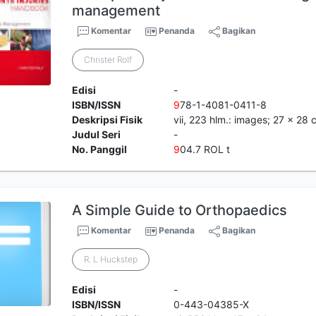
management
Komentar
Penanda
Bagikan
Christer Rolf
Edisi
-
ISBN/ISSN
9
78-1-4081-0411-8
Deskripsi Fisik
vii, 223 hlm.: images; 27 x 28 
Judul Seri
-
No. Panggil
9
04.7 ROL t
A Simple Guide to Orthopaedics
Komentar
Penanda
Bagikan
R. L Huckstep
Edisi
-
ISBN/ISSN
0-443-04385-X