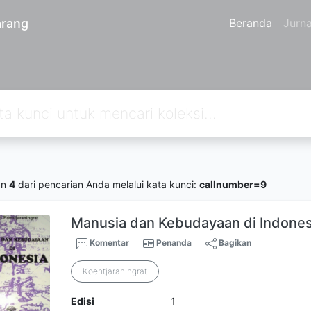
arang
Beranda
Jurn
an
4
dari pencarian Anda melalui kata kunci:
callnumber=9
Manusia dan Kebudayaan di Indones
Komentar
Penanda
Bagikan
Koentjaraningrat
Edisi
1